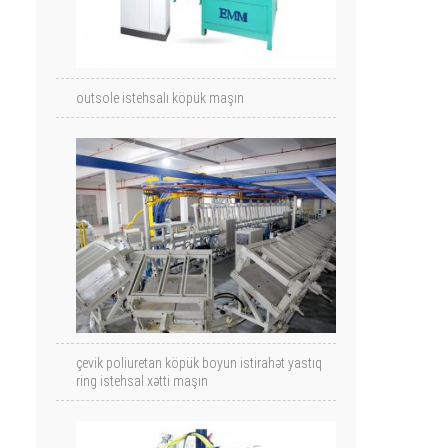
outsole istehsalı köpük maşın
çevik poliuretan köpük boyun istirahət yastıq
ring istehsal xətti maşın