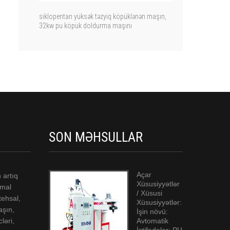
siklopentan yüksək təzyiq köpüklənən maşın,
32kw ​​pu köpük doldurma maşını
SON MƏHSULLAR
Açar
 artıq
Xüsusiyyətlər
emal
/ Xüsusi
stehsal,
Xüsusiyyətlər:
aşın,
İşin növü:
ləri,
Avtomatik