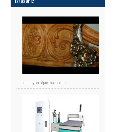
İstəsəniz
İmitasyon ağac məhsulları