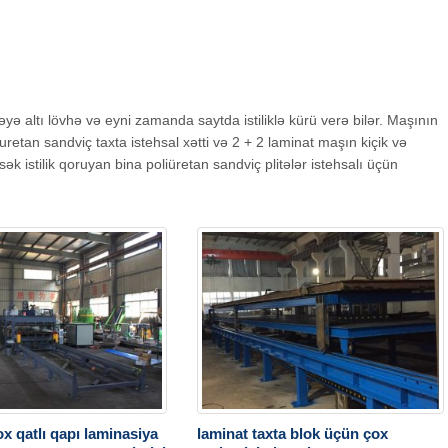
yə altı lövhə və eyni zamanda saytda istiliklə kürü verə bilər. Maşının
uretan sandviç taxta istehsal xətti və 2 + 2 laminat maşın kiçik və
 istilik qoruyan bina poliüretan sandviç plitələr istehsalı üçün
 qatlı qapı laminasiya
laminat taxta blok üçün çox