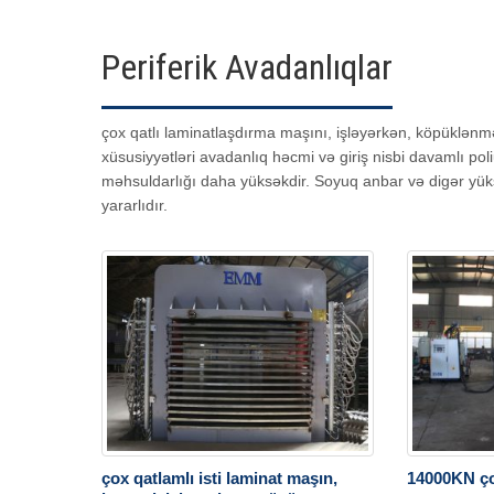
Periferik Avadanlıqlar
çox qatlı laminatlaşdırma maşını, işləyərkən, köpüklənmə
xüsusiyyətləri avadanlıq həcmi və giriş nisbi davamlı poli
məhsuldarlığı daha yüksəkdir. Soyuq anbar və digər yüksək
yararlıdır.
çox qatlamlı isti laminat maşın,
14000KN çox