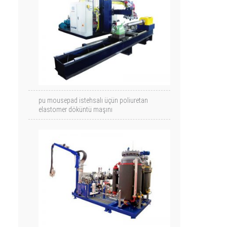
pu mousepad istehsalı üçün poliuretan
elastomer döküntü maşını