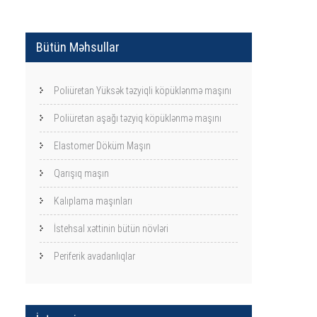
Bütün Məhsullar
Poliüretan Yüksək təzyiqli köpüklənmə maşını
Poliüretan aşağı təzyiq köpüklənmə maşını
Elastomer Döküm Maşın
Qarışıq maşın
Kalıplama maşınları
İstehsal xəttinin bütün növləri
Periferik avadanlıqlar