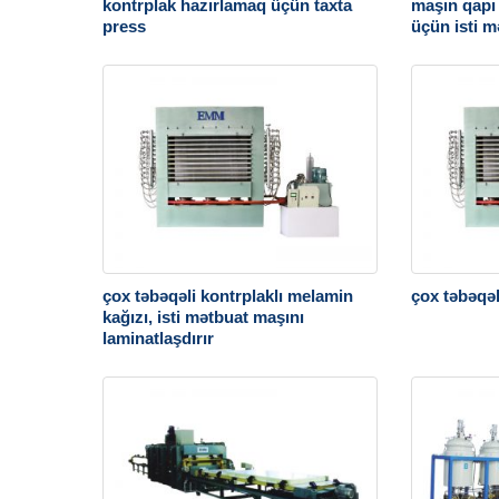
kontrplak hazırlamaq üçün taxta
maşın qapı 
press
üçün isti m
çox təbəqəli kontrplaklı melamin
çox təbəqəl
kağızı, isti mətbuat maşını
laminatlaşdırır