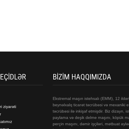
KEÇIDLƏR
BIZIM HAQQIMIZDA
Ekstremal maşın istehsalı (EMM), 12 ildən
beynəlxalq ticarət təcrübəsi və mexaniki 
i ziyarəti
təcrübəsi ilə inkişaf etmişdir. Biz dizayn, i
r
paylama və deşik delme maşını, köpük m
ikatımız
perçin maşını, dəmir işçiləri, mətbuat əyləc