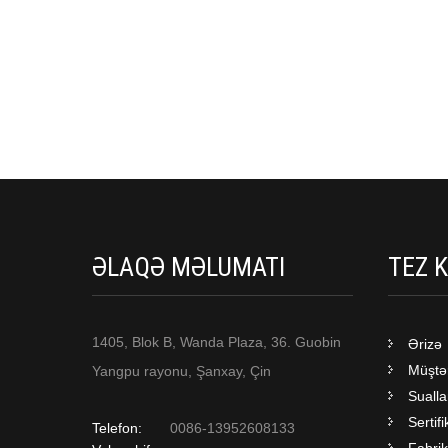
ƏLAQƏ MƏLUMATI
TEZ 
1405, Blok B, Wanda Plaza, 36. Guobin
Ərizə
Müştər
Yangpu rayonu, Şanxay, Çin
Sualla
Sertif
Telefon:
0086-13952608133