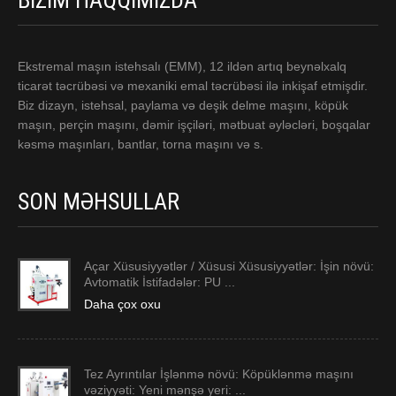
BIZIM HAQQIMIZDA
Ekstremal maşın istehsalı (EMM), 12 ildən artıq beynəlxalq
ticarət təcrübəsi və mexaniki emal təcrübəsi ilə inkişaf etmişdir.
Biz dizayn, istehsal, paylama və deşik delme maşını, köpük
maşın, perçin maşını, dəmir işçiləri, mətbuat əyləcləri, boşqalar
kəsmə maşınları, bantlar, torna maşını və s.
SON MƏHSULLAR
Açar Xüsusiyyətlər / Xüsusi Xüsusiyyətlər: İşin növü:
Avtomatik İstifadələr: PU ...
Daha çox oxu
Tez Ayrıntılar İşlənmə növü: Köpüklənmə maşını
vəziyyəti: Yeni mənşə yeri: ...