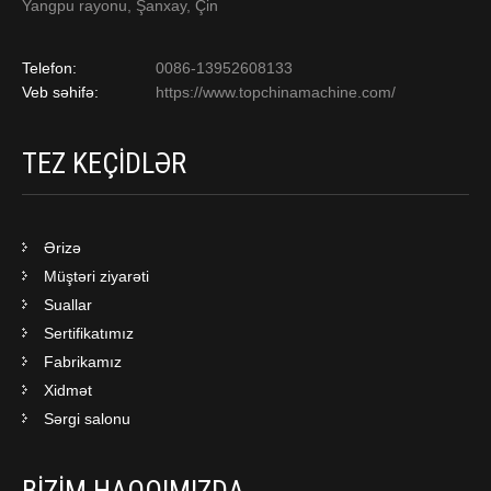
Yangpu rayonu, Şanxay, Çin
Telefon:
0086-13952608133
Veb səhifə:
https://www.topchinamachine.com/
TEZ KEÇIDLƏR
Ərizə
Müştəri ziyarəti
Suallar
Sertifikatımız
Fabrikamız
Xidmət
Sərgi salonu