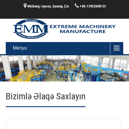
Minhang rayonu, Şanxay, Çin
+86-13952608133
Menyu
Bizimlə Əlaqə Saxlayın