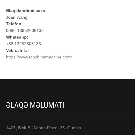
Əlaqələndirici şəxs:
Joan Wang
Telefon:
0086-13952608133
Whatsapp:
+86 13952608133
Veb səhifə:
https://www.topchinamachine.com/
ƏLAQƏ MƏLUMATI
1405, Blok B, Wanda Plaza, 36. Guobin