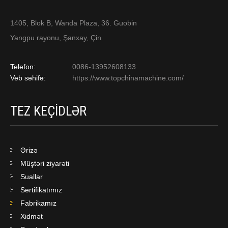
1405, Blok B, Wanda Plaza, 36. Guobin
Yangpu rayonu, Şanxay, Çin
Telefon:
0086-13952608133
Veb səhifə:
https://www.topchinamachine.com/
TEZ KEÇIDLƏR
Ərizə
Müştəri ziyarəti
Suallar
Sertifikatımız
Fabrikamız
Xidmət