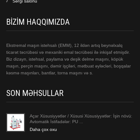
Sərgi salonu
BIZIM HAQQIMIZDA
Ekstremal maşın istehsalı (EMM), 12 ildən artıq beynəlxalq
ticarət təcrübəsi və mexaniki emal təcrübəsi ilə inkişaf etmişdir.
Biz dizayn, istehsal, paylama və deşik delme maşını, köpük
maşın, perçin maşını, dəmir işçiləri, mətbuat əyləcləri, boşqalar
kəsmə maşınları, bantlar, torna maşını və s.
SON MƏHSULLAR
Açar Xüsusiyyətlər / Xüsusi Xüsusiyyətlər: İşin növü:
Avtomatik İstifadələr: PU ...
Daha çox oxu