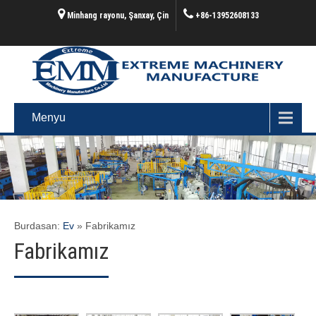
Minhang rayonu, Şanxay, Çin
+86-13952608133
Menyu
Burdasan:
Ev
»
Fabrikamız
Fabrikamız